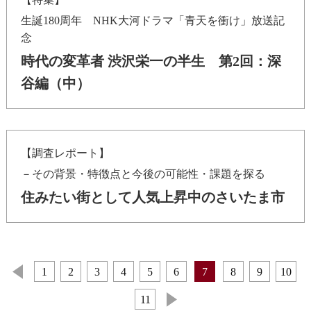
生誕180周年 NHK大河ドラマ「青天を衝け」放送記
念
時代の変革者 渋沢栄一の半生 第2回：深
谷編（中）
【調査レポート】
－その背景・特徴点と今後の可能性・課題を探る
住みたい街として人気上昇中のさいたま市
1
2
3
4
5
6
7
8
9
10
11