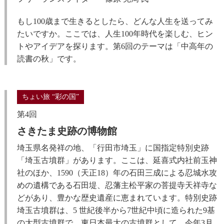
もし100歳まで生きるとしたら、どんな人生を送ってみ
たいですか。ここでは、人生100年時代を楽しむ、ヒン
トやアイデアを探ります。第6回のテーマは「中高年の
読書の秋」です。
ちょい旅 “彩の国”
第4回
さきたま史跡の博物館
埼玉県名発祥の地、「行田市埼玉」に国指定特別史跡
「埼玉古墳群」があります。ここは、延喜式内社前玉神
社のほか、1590（天正18）年の石田三成による忍城水攻
めの遺構である石田堤、忍藩主松平家の菩提寺天祥寺な
どがあり、豊かな歴史遺産に恵まれています。特別史跡
埼玉古墳群は、5 世紀後半から7世紀中頃に造られた9基
の大型古墳群で、東日本最大の古墳群として、今年3月