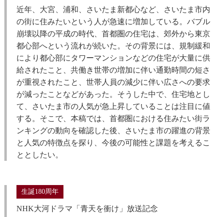
近年、大宮、浦和、さいたま新都心など、さいたま市内
の街に住みたいという人が急速に増加している。バブル
崩壊以降の平成の時代、首都圏の住宅は、郊外から東京
都心部へという流れが続いた。その背景には、規制緩和
により都心部にタワーマンションなどの住宅が大量に供
給されたこと、共働き世帯の増加に伴い通勤時間の短さ
が重視されたこと、世帯人員の減少に伴い広さへの要求
が減ったことなどがあった。そうした中で、住宅地とし
て、さいたま市の人気が急上昇していることは注目に値
する。そこで、本稿では、首都圏における住みたい街ラ
ンキングの動向を確認した後、さいたま市の躍進の背景
と人気の特徴点を探り、今後の可能性と課題を考えるこ
ととしたい。
生誕180周年
NHK大河ドラマ「青天を衝け」放送記念