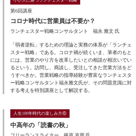
小が大に勝つランチェスター戦略
第6回講座
コロナ時代に営業員は不要か？
ランチェスター戦略コンサルタント 福永 雅文 氏
「弱者逆転」するための理論と実務の体系が「ランチェ
スター戦略」である。コロナ禍が続くいま、筆者のもと
には、営業のやり方を改革したいとの相談が相次いでい
るという。訪問し、商談し、受注してきた営業方法をど
うすべきか。営業戦略の指導経験が豊富なランチェスタ
ー戦略コンサルタント福永雅文氏が、その問題意識に対
する考えを特別講座として解説する。
人生100年時代の楽しみ方⑥
中高年の「読書の秋」
フリーランスライター 篠原 克周 氏