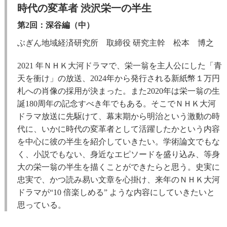
時代の変革者 渋沢栄一の半生
第2回：深谷編（中）
ぶぎん地域経済研究所 取締役 研究主幹 松本 博之
2021 年ＮＨＫ大河ドラマで、栄一翁を主人公にした「青
天を衝け」の放送、2024年から発行される新紙幣１万円
札への肖像の採用が決まった。また2020年は栄一翁の生
誕180周年の記念すべき年でもある。そこでＮＨＫ大河
ドラマ放送に先駆けて、幕末期から明治という激動の時
代に、いかに時代の変革者として活躍したかという内容
を中心に彼の半生を紹介していきたい。学術論文でもな
く、小説でもない、身近なエピソードを盛り込み、等身
大の栄一翁の半生を描くことができたらと思う。史実に
忠実で、かつ読み易い文章を心掛け、来年のＮＨＫ大河
ドラマが“10 倍楽しめる” ような内容にしていきたいと
思っている。