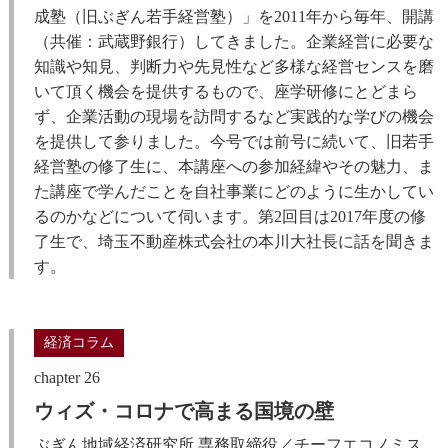
成塾（旧ぶぎん若手経営塾）」を2011年から毎年、開講
（共催：武蔵野銀行）してきました。企業経営に必要な
知識や知見、判断力や先見性など多様な経営センスを磨
いて頂く機会を提供するもので、座学研修にとどまら
ず、企業活動の現場を訪問するなど実践的な学びの機会
を提供して参りました。今号では前号に続いて、旧若手
経営塾の修了生に、本講座への参加経緯やその魅力、ま
た講座で学んだことを自社事業にどのように生かしてい
るのかなどについて伺います。第2回目は2017年度の修
了生で、埼玉不動産株式会社の本川大社長に話を聞きま
す。
経済コラム
chapter 26
ウィズ・コロナで高まる国境の壁
ぶぎん地域経済研究所 専務取締役／チーフエコノミス