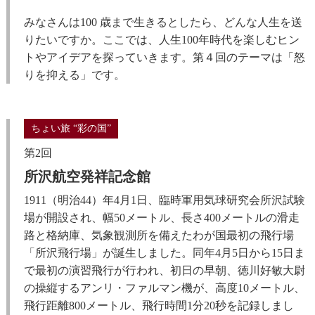
みなさんは100 歳まで生きるとしたら、どんな人生を送
りたいですか。ここでは、人生100年時代を楽しむヒン
トやアイデアを探っていきます。第４回のテーマは「怒
りを抑える」です。
ちょい旅 “彩の国”
第2回
所沢航空発祥記念館
1911（明治44）年4月1日、臨時軍用気球研究会所沢試験
場が開設され、幅50メートル、長さ400メートルの滑走
路と格納庫、気象観測所を備えたわが国最初の飛行場
「所沢飛行場」が誕生しました。同年4月5日から15日ま
で最初の演習飛行が行われ、初日の早朝、徳川好敏大尉
の操縦するアンリ・ファルマン機が、高度10メートル、
飛行距離800メートル、飛行時間1分20秒を記録しまし