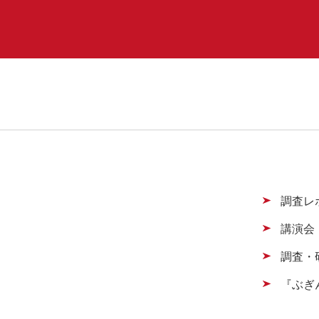
調査レ
講演会
調査・
『ぶぎ