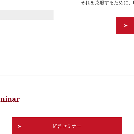
それを克服するために、
minar
経営セミナー